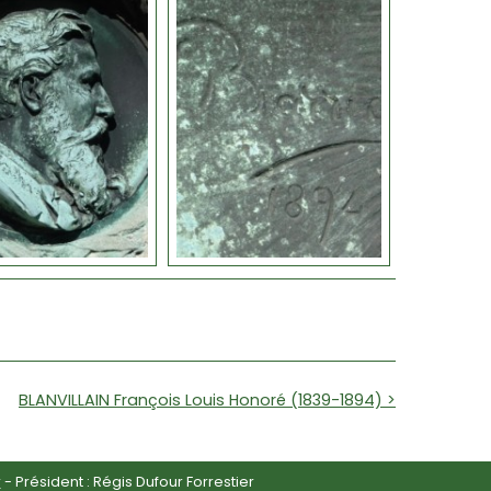
BLANVILLAIN François Louis Honoré (1839-1894) >
r
- Président : Régis Dufour Forrestier