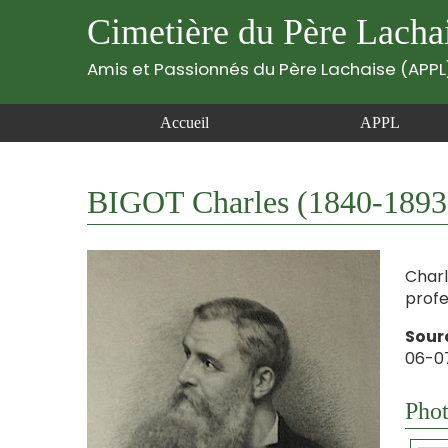
Cimetière du Père Lacha
Amis et Passionnés du Père Lachaise (APPL
Accueil
APPL
BIGOT Charles (1840-1893
Charl
profe
Sourc
06-07
Phot