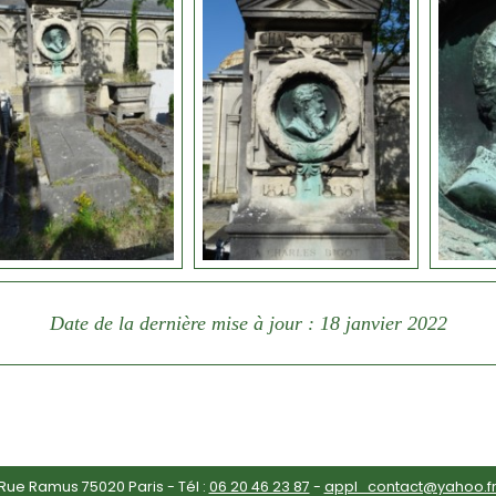
Date de la dernière mise à jour : 18 janvier 2022
ue Ramus 75020 Paris - Tél :
06 20 46 23 87
-
appl_contact@yahoo.f