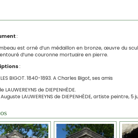
ument
:
mbeau est orné d’un médaillon en bronze, œuvre du sculp
 entouré d’une couronne mortuaire en pierre.
iptions
:
ES BIGOT. 1840-1893. A Charles Bigot, ses amis
lle LAUWEREYNS de DIEPENHÈDE.
 Auguste LAUWEREYNS de DIEPENHÈDE, artiste peintre, 5 juille
os