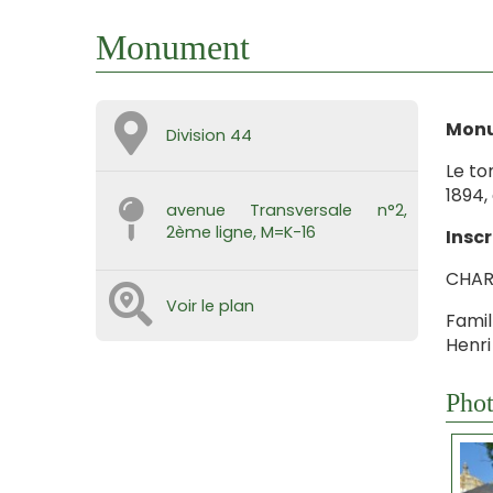
Monument
Mon
Division 44
Le to
1894,
avenue Transversale n°2,
2ème ligne, M=K-16
Inscr
CHARL
Voir le plan
Fami
Henri
Phot