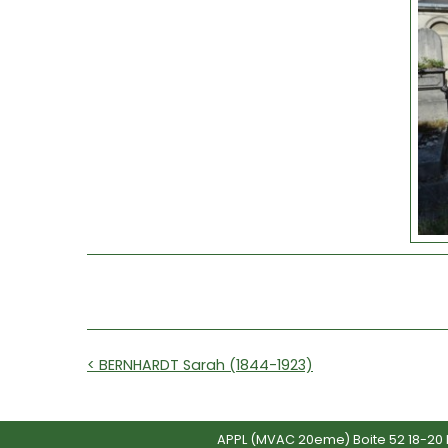
< BERNHARDT Sarah (1844-1923)
APPL (MVAC 20eme) Boite 52 18-20 R