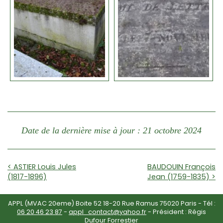
Date de la dernière mise à jour : 21 octobre 2024
< ASTIER Louis Jules
BAUDOUIN François
(1817-1896)
Jean (1759-1835) >
APPL (MVAC 20eme) Boite 52 18-20 Rue Ramus 75020 Paris - Tél :
06 20 46 23 87
-
appl_contact@yahoo.fr
- Président : Régis
Dufour Forrestier