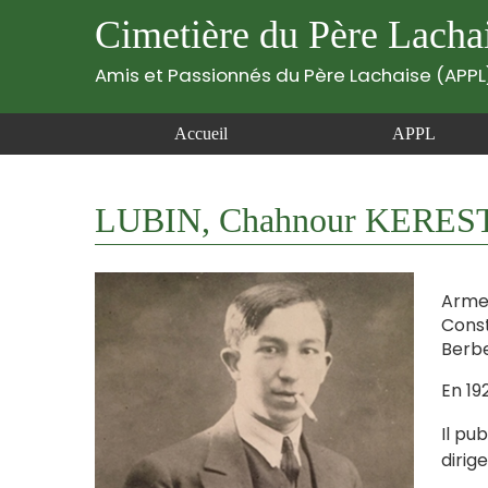
Cimetière du Père Lacha
Amis et Passionnés du Père Lachaise (APPL
Accueil
APPL
LUBIN, Chahnour KERESTE
Armen
Const
Berbe
En 192
Il p
dirig