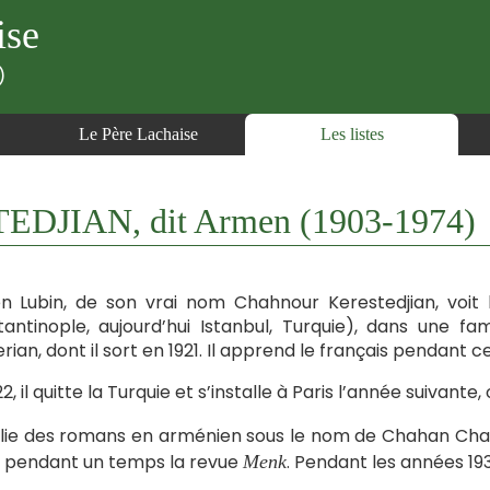
ise
)
Le Père Lachaise
Les listes
DJIAN, dit Armen (1903-1974)
 Lubin, de son vrai nom Chahnour Kerestedjian, voit l
antinople, aujourd’hui Istanbul, Turquie), dans une fam
rian, dont il sort en 1921. Il apprend le français pendant c
2, il quitte la Turquie et s’installe à Paris l’année suivant
ublie des romans en arménien sous le nom de Chahan C
e pendant un temps la revue
. Pendant les années 1930
Menk