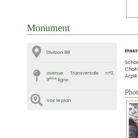
Monument
Inscr
Division 88
Schav
Chah
avenue Transversale n°3,
Arpik
ème
11
ligne
Phot
Voir le plan