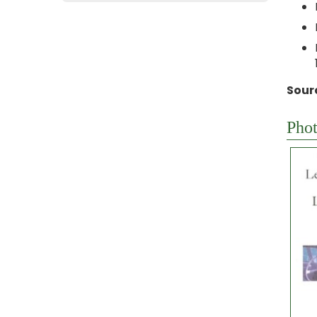
Sour
Phot