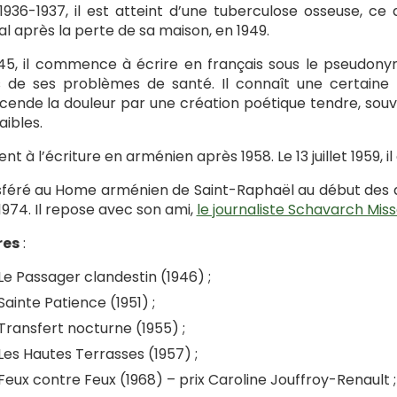
1936-1937, il est atteint d’une tuberculose osseuse, ce q
al après la perte de sa maison, en 1949.
45, il commence à écrire en français sous le pseudony
 de ses problèmes de santé. Il connaît une certaine no
cende la douleur par une création poétique tendre, souve
aibles.
vient à l’écriture en arménien après 1958. Le 13 juillet 1959,
féré au Home arménien de Saint-Raphaël au début des année
1974. Il repose avec son ami,
le journaliste Schavarch Mis
es
:
Le Passager clandestin (1946) ;
Sainte Patience (1951) ;
Transfert nocturne (1955) ;
Les Hautes Terrasses (1957) ;
Feux contre Feux (1968) – prix Caroline Jouffroy-Renault ;