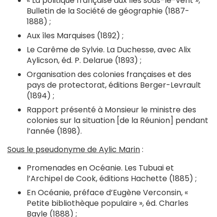
« La politique française aux îles sous-le-vent »,
Bulletin de la Société de géographie (1887-
1888) ;
Aux îles Marquises (1892) ;
Le Carême de Sylvie. La Duchesse, avec Alix
Aylicson, éd. P. Delarue (1893) ;
Organisation des colonies françaises et des
pays de protectorat, éditions Berger-Levrault
(1894) ;
Rapport présenté à Monsieur le ministre des
colonies sur la situation [de la Réunion] pendant
l’année (1898).
Sous le pseudonyme de Aylic Marin
:
Promenades en Océanie. Les Tubuai et
l’Archipel de Cook, éditions Hachette (1885) ;
En Océanie, préface d’Eugène Verconsin, «
Petite bibliothèque populaire », éd. Charles
Bayle (1888) ;