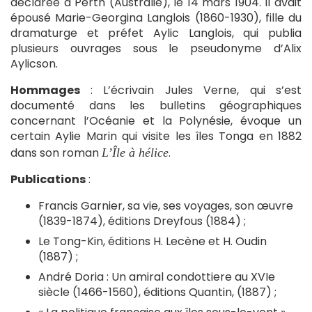
déclarée à Perth (Australie), le 14 mars 1904. Il avait
épousé Marie-Georgina Langlois (1860-1930), fille du
dramaturge et préfet Aylic Langlois, qui publia
plusieurs ouvrages sous le pseudonyme d’Alix
Aylicson.
Hommages
: L’écrivain Jules Verne, qui s’est
documenté dans les bulletins géographiques
concernant l’Océanie et la Polynésie, évoque un
certain Aylie Marin qui visite les îles Tonga en 1882
dans son roman
.
L’Île à hélice
Publications
:
Francis Garnier, sa vie, ses voyages, son œuvre
(1839-1874), éditions Dreyfous (1884) ;
Le Tong-Kin, éditions H. Lecène et H. Oudin
(1887) ;
André Doria : Un amiral condottiere au XVIe
siècle (1466-1560), éditions Quantin, (1887) ;