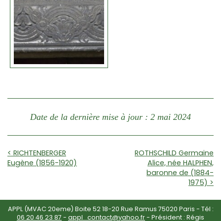
Date de la dernière mise à jour : 2 mai 2024
< RICHTENBERGER
ROTHSCHILD Germaine
Eugène (1856-1920)
Alice, née HALPHEN,
baronne de (1884-
1975) >
APPL (MVAC 20eme) Boite 52 18-20 Rue Ramus 75020 Paris - Tél :
06 20 46 23 87
-
appl_contact@yahoo.fr
- Président : Régis