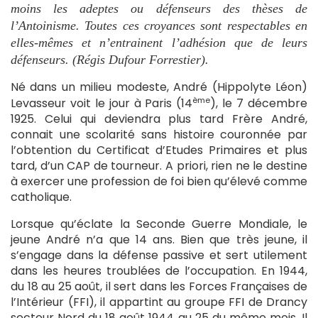
moins les adeptes ou défenseurs des thèses de
l’Antoinisme. Toutes ces croyances sont respectables en
elles-mêmes et n’entrainent l’adhésion que de leurs
défenseurs. (Régis Dufour Forrestier).
Né dans un milieu modeste, André (Hippolyte Léon)
ème
Levasseur voit le jour à Paris (14
), le 7 décembre
1925. Celui qui deviendra plus tard Frère André,
connait une scolarité sans histoire couronnée par
l’obtention du Certificat d’Etudes Primaires et plus
tard, d’un CAP de tourneur. A priori, rien ne le destine
à exercer une profession de foi bien qu’élevé comme
catholique.
Lorsque qu’éclate la Seconde Guerre Mondiale, le
jeune André n’a que 14 ans. Bien que très jeune, il
s’engage dans la défense passive et sert utilement
dans les heures troublées de l’occupation. En 1944,
du 18 au 25 août, il sert dans les Forces Françaises de
l’Intérieur (FFI), il appartint au groupe FFI de Drancy
secteur Nord du 18 août 1944 au 25 du même mois. Il