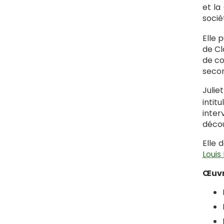
et la
socié
Elle 
de Cl
de co
secon
Julie
intit
inter
décou
Elle 
Louis 
Œuvr