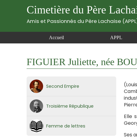
Cimetière du Père Lacha
Amis et Passionnés du Père Lachaise (APPL
Accueil
APPL
FIGUIER Juliette, née B
(Loui
Second Empire
Cambo
indus
Pier
Troisième République
Elle 
Georg
Femme de lettres
Ses œ