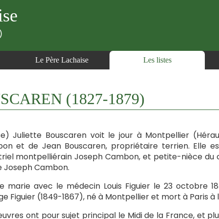
ise
)
Le Père Lachaise
Les listes
OUSCAREN (1827-1879)
se) Juliette Bouscaren voit le jour à Montpellier (Héraul
n et de Jean Bouscaren, propriétaire terrien. Elle est
triel montpelliérain Joseph Cambon, et petite-nièce du 
re Joseph Cambon.
se marie avec le médecin Louis Figuier le 23 octobre 1848
e Figuier (1849-1867), né à Montpellier et mort à Paris à l
uvres ont pour sujet principal le Midi de la France, et plu