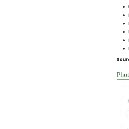
Sourc
Phot