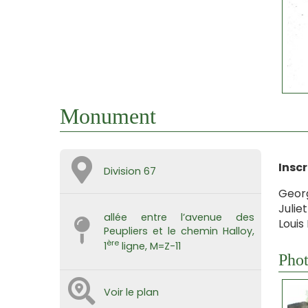
Monument
Inscr
Division 67
Georg
Julie
allée entre l’avenue des
Louis
Peupliers et le chemin Halloy,
ère
1
ligne, M=Z-11
Phot
Voir le plan