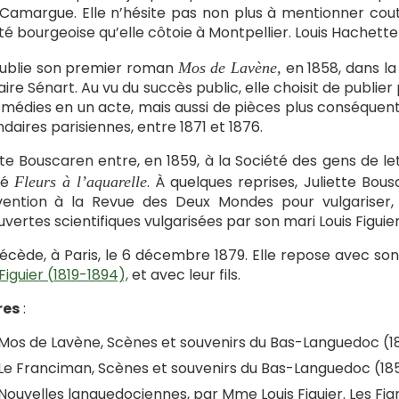
 Camargue. Elle n’hésite pas non plus à mentionner cou
té bourgeoise qu’elle côtoie à Montpellier. Louis Hachette 
publie son premier roman
en 1858, dans l
Mos de Lavène,
aire Sénart. Au vu du succès public, elle choisit de publier 
médies en un acte, mais aussi de pièces plus conséquentes
daires parisiennes, entre 1871 et 1876.
tte Bouscaren entre, en 1859, à la Société des gens de le
ulé
. À quelques reprises, Juliette Bous
Fleurs à l’aquarelle
vention à la Revue des Deux Mondes pour vulgariser, 
vertes scientifiques vulgarisées par son mari Louis Figuier
décède, à Paris, le 6 décembre 1879. Elle repose avec son
Figuier (1819-1894),
et avec leur fils.
es
:
Mos de Lavène, Scènes et souvenirs du Bas-Languedoc (18
Le Franciman, Scènes et souvenirs du Bas-Languedoc (185
Nouvelles languedociennes, par Mme Louis Figuier. Les Fia