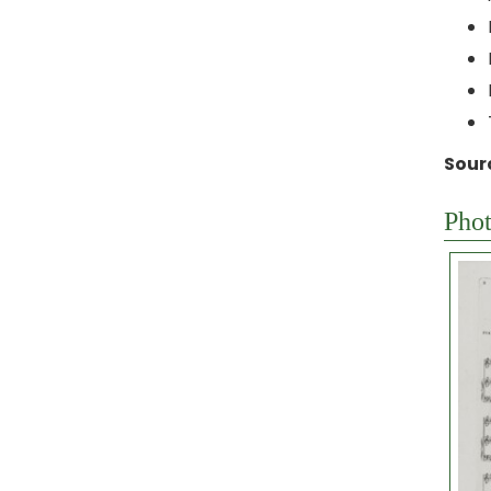
Sour
Phot