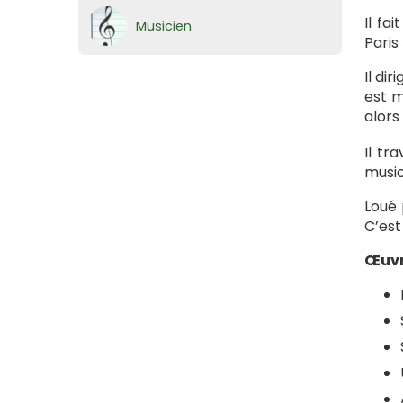
Il fa
Musicien
Paris 
Il di
est m
alors
Il tr
music
Loué 
C’est
Œuvr