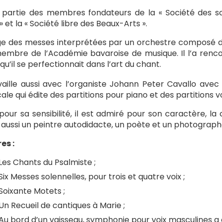
it partie des membres fondateurs de la « Société des sci
» et la « Société libre des Beaux-Arts ».
rige des messes interprétées par un orchestre composé de 
embre de l’Académie bavaroise de musique. Il l’a ren
 qu’il se perfectionnait dans l’art du chant.
availle aussi avec l’organiste Johann Peter Cavallo avec 
ale qui édite des partitions pour piano et des partitions v
pour sa sensibilité, il est admiré pour son caractère, la
 aussi un peintre autodidacte, un poète et un photographe
es :
Les Chants du Psalmiste ;
Six Messes solennelles, pour trois et quatre voix ;
Soixante Motets ;
Un Recueil de cantiques à Marie ;
Au bord d’un vaisseau, symphonie pour voix masculines a 