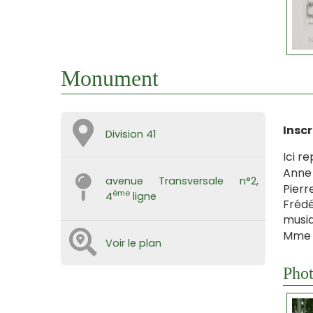
Monument
Inscr
Division 41
Ici r
Anne 
avenue Transversale n°2,
Pierr
ème
4
ligne
Frédé
musiq
Mme V
Voir le plan
Phot