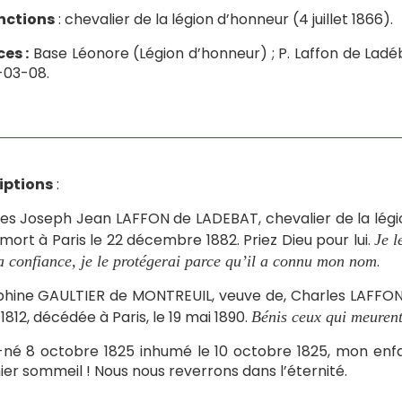
nctions
: chevalier de la légion d’honneur (4 juillet 1866).
es :
Base Léonore (Légion d’honneur) ; P. Laffon de Ladé
-03-08.
iptions
:
es Joseph Jean LAFFON de LADEBAT, chevalier de la légi
 mort à Paris le 22 décembre 1882. Priez Dieu pour lui.
Je l
.
a confiance, je le protégerai parce qu’il a connu mon nom
hine GAULTIER de MONTREUIL, veuve de, Charles LAFFON 
t 1812, décédée à Paris, le 19 mai 1890.
Bénis ceux qui meurent
né 8 octobre 1825 inhumé le 10 octobre 1825, mon enfan
er sommeil ! Nous nous reverrons dans l’éternité.