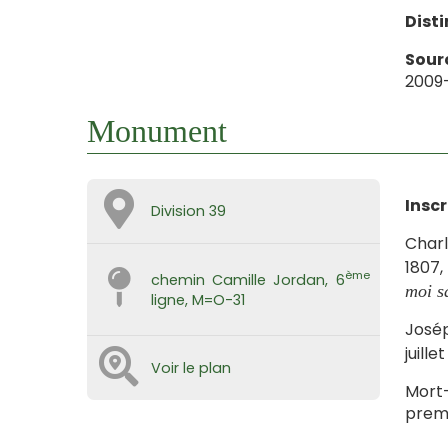
Disti
Sourc
2009
Monument
Inscr
Division 39
Charl
1807,
ème
chemin Camille Jordan, 6
moi s
ligne, M=O-31
Josép
juille
Voir le plan
Mort-
premi