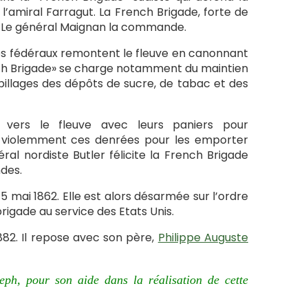
e l’amiral Farragut. La French Brigade, forte de
s. Le général Maignan la commande.
vires fédéraux remontent le fleuve en canonnant
«French Brigade» se charge notamment du maintien
 pillages des dépôts de sucre, de tabac et des
 vers le fleuve avec leurs paniers pour
nt violemment ces denrées pour les emporter
ral nordiste Butler félicite la French Brigade
des.
15 mai 1862. Elle est alors désarmée sur l’ordre
rigade au service des Etats Unis.
882. Il repose avec son père,
Philippe Auguste
ph, pour son aide dans la réalisation de cette