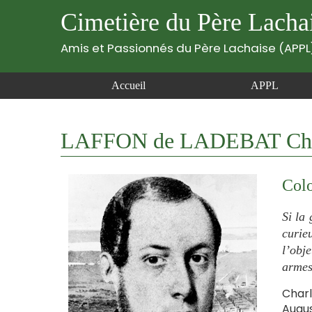
Cimetière du Père Lacha
Amis et Passionnés du Père Lachaise (APPL
Accueil
APPL
LAFFON de LADEBAT Charl
Colo
Si la
curie
l’obj
armes
Charl
Augus