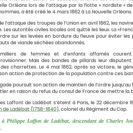
lle Orléans lors de l’attaque par la flotte « nordiste » d
hommes, a été créé le 4 mars 1862 à La Nouvelle Orléan
de l’attaque des troupes de l’Union en avril 1862, les na
lle. Les autorités civiles locales ont quitté les lieux. La 
ordre sur les levées en bordure du fleuve pour éviter les
uts de viande séchées abandonnés.
milliers de femmes et d’enfants affamés courent
rovisionner. Mais des bandes de pillards leur dispute
des charrettes. Le 4 mai 1862, après sa victoire, le géné
son action de protection de la population contre ces ban
igade poursuit son action de maintien de l’ordre jusqu’au 
tler en raison du refus du consul de France de mettre la b
es Laffont de Ladébat s’éteint à Paris, le 22 décembre 1
n de Ladébat (1758-1840)
, colonel du Régiment du Cap.
 à Philippe Laffon de Ladébat, descendant de Charles Jose
.