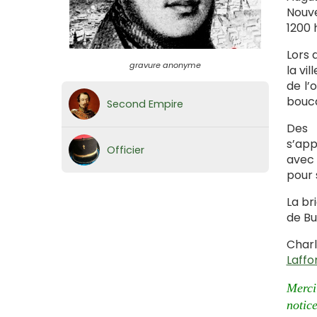
Nouve
1200 
Lors 
gravure anonyme
la vi
de l’
bouca
Second Empire
Des 
s’app
Officier
avec 
pour 
La br
de Bu
Charl
Laffo
Merci
notice