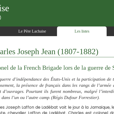
ise
)
Le Père Lachaise
Les listes
es Joseph Jean (1807-1882)
nel de la French Brigade lors de la guerre de 
 guerre d’indépendance des États-Unis et la participation de t
usement, la présence de français dans les rangs de l’armée
.
et d’ouvrages
Pourtant ils furent nombreux, malgré l’interd
.
.
 dans l’un ou l’autre camp
(Régis Dufour Forrestier)
es Joseph Laffon de Ladébat voit le jour à la Jamaïque, le
te, chevalier Laffon de Ladébat. Charles est colonel d