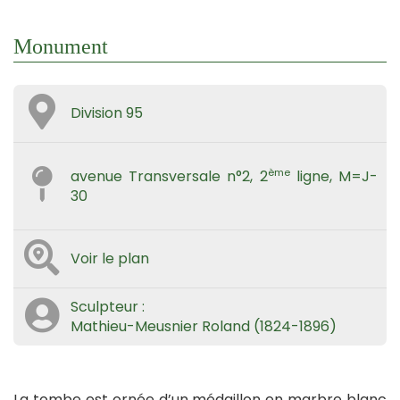
Monument
Division 95
ème
avenue Transversale n°2, 2
ligne, M=J-
30
Voir le plan
Sculpteur :
Mathieu-Meusnier Roland (1824-1896)
La tombe est ornée d’un médaillon en marbre blanc