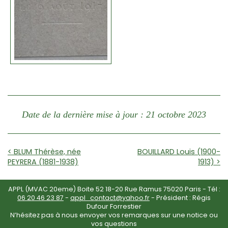
Date de la dernière mise à jour : 21 octobre 2023
< BLUM Thérèse, née
BOUILLARD Louis (1900-
PEYRERA (1881-1938)
1913) >
APPL (MVAC 20eme) Boite 52 18-20 Rue Ramus 75020 Paris - Tél :
06 20 46 23 87
-
appl_contact@yahoo.fr
- Président : Régis
Dufour Forrestier
N’hésitez pas à nous envoyer vos remarques sur une notice ou
vos questions