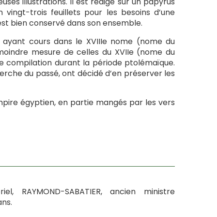
s illustrations. Il est rédigé sur un papyrus
ingt-trois feuillets pour les besoins d’une
 est bien conservé dans son ensemble.
s ayant cours dans le XVIIIe nome (nome du
moindre mesure de celles du XVIIe (nome du
tte compilation durant la période ptolémaïque.
rche du passé, ont décidé d’en préserver les
mpire égyptien, en partie mangés par les vers
iel, RAYMOND-SABATIER, ancien ministre
ans.