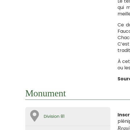
Le te
qui m
meill
Ce d
Fauco
Chaca
C’est
tradit
À cet
ou le
Sourc
Monument
Inscr
Division 81
pléni
Requi