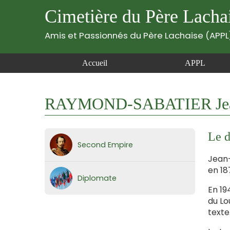
Cimetière du Père Lacha
Amis et Passionnés du Père Lachaise (APPL
Accueil
APPL
RAYMOND-SABATIER Jean-B
Le d
Second Empire
Jean-
en 18
Diplomate
En 19
du Lo
texte