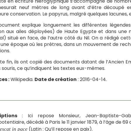
xte en écriture hiéroglyphique s’accompagne de nombreuse
esurait neuf mètres de long avant d’être découpé en v
eure conservation. Le papyrus, malgré quelques lacunes,
ocument explique longuement les différentes légende
n aux ailes déployées) de Haute Egypte et dans une 
l) situé en face, de l’autre côté du Nil. On a rédigé ce
 une époque où les prêtres, dans un mouvement de reche
ions.
te fin, ils ont copié des documents datant de l’Ancien E
s souris, ce qu’indiquent les textes eux-mêmes.
es :
Wikipedia.
Date de création
: 2016-04-14.
iptions
: Ici repose Monsieur, Jean-Baptiste-Gabr
potentiaire, décédé à Paris le 11 janvier 1879, à l’âge de 69 
(Latin : Qu’il repose en paix).
escat in pace