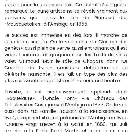
parait pour la première fois. Ce début n’est guère
remarqué. Le jeune artiste ne se révèle vraiment aux
parisiens que dans le rôle de Grimaud des
«Mousquetaires» à l’Ambigu, en 1855.
Le succès est immense et, dès lors, il marche de
succès en succès. On le voit dans «La Closerie des
genêts», aussi plein de verve, aussi entrainant qu’il est
vieux, taciturne et grognon sous les traits du vieux
valet Grimaud. Mais le rôle de Chopart, dans «Le
Courrier de Lyon», consacre définitivement sa
célébrité naissante. Il en fait un type des plus des
plus saisissants et qui est resté fameux au théâtre.
Ensuite, il est successivement applaudi dans
«Roquelaure», «l’Oncle Tom», «Le Château des
Tilleuls», «Les Cosaques» à l’Ambigu en 1877. On le voit
aussi dans «La Famille Trouiat», à la Renaissance, en
1874, il reprend «Le Juif polonais» à l’Ambigu en 1877,
«Quatre-vingt-treize» à la Gaité en 1880, «Le Juif
errant» à la Porte Saint Martin et crée encore en