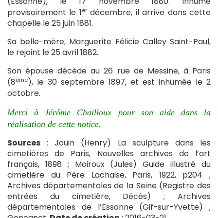
(Essonne), le 17 novembre 1880. Inhumé
er
provisoirement le 1
décembre, il arrive dans cette
chapelle le 25 juin 1881.
Sa belle-mère, Marguerite Félicie Calley Saint-Paul,
le rejoint le 25 avril 1882.
Son épouse décède au 26 rue de Messine, à Paris
ème
(8
), le 30 septembre 1897, et est inhumée le 2
octobre.
Merci à Jérôme Chailloux pour son aide dans la
réalisation de cette notice.
Sources
: Jouin (Henry) La sculpture dans les
cimetières de Paris, Nouvelles archives de l’art
français, 1898 ; Moiroux (Jules) Guide illustré du
cimetière du Père Lachaise, Paris, 1922, p204 ;
Archives départementales de la Seine (Registre des
entrées du cimetière, Décès) ; Archives
départementales de l’Essonne (Gif-sur-Yvette) ;
Geneanet.
Date de création
: 2016-03-21.