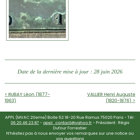
Date de la dernière mise à jour : 28 juin 2026
< RUBAY Léon (1877-
VALLIER Henri Auguste
1963)
(1820-1876) >
APPL (MVAC 20eme) Boite 52 18-20 Rue Ramus 75020 Paris - Tél :
06 20 46 23 87
-
appl_contact@yahoo.fr
- Président : Régis
Dufour Forrestier
N’hésitez pas à nous envoyer vos remarques sur une notice ou
vos questions