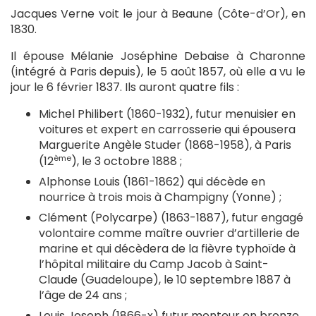
Jacques Verne voit le jour à Beaune (Côte-d’Or), en
1830.
Il épouse Mélanie Joséphine Debaise à Charonne
(intégré à Paris depuis), le 5 août 1857, où elle a vu le
jour le 6 février 1837. Ils auront quatre fils :
Michel Philibert (1860-1932), futur menuisier en
voitures et expert en carrosserie qui épousera
Marguerite Angèle Studer (1868-1958), à Paris
ème
(12
), le 3 octobre 1888 ;
Alphonse Louis (1861-1862) qui décède en
nourrice à trois mois à Champigny (Yonne) ;
Clément (Polycarpe) (1863-1887), futur engagé
volontaire comme maître ouvrier d’artillerie de
marine et qui décèdera de la fièvre typhoïde à
l’hôpital militaire du Camp Jacob à Saint-
Claude (Guadeloupe), le 10 septembre 1887 à
l’âge de 24 ans ;
Louis Joseph (1866-x) futur monteur en bronze