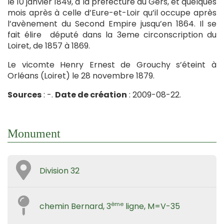
le 10 janvier 1849, à la préfecture du Gers, et quelques
mois après à celle d’Eure-et-Loir qu’il occupe après
l’avènement du Second Empire jusqu’en 1864. Il se
fait élire député dans la 3eme circonscription du
Loiret, de 1857 à 1869.
Le vicomte Henry Ernest de Grouchy s’éteint à
Orléans (Loiret) le 28 novembre 1879.
Sources
: -.
Date de création
: 2009-08-22.
Monument
Division 32
ème
chemin Bernard, 3
ligne, M=V-35