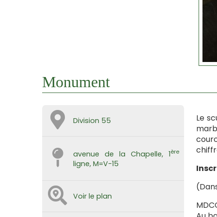
Monument
Le sc
Division 55
marbr
couro
chiff
ère
avenue de la Chapelle, 1
ligne, M=V-15
Inscr
(Dans
Voir le plan
MDCCC
Au ba