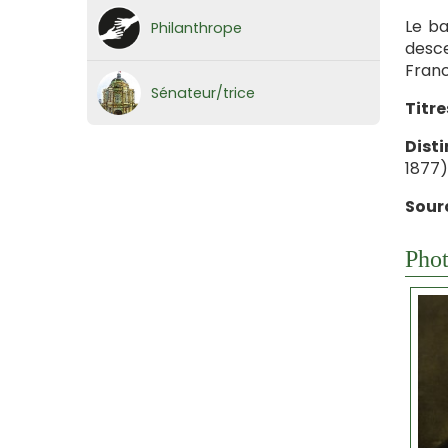
Le ba
Philanthrope
desce
Franc
Sénateur/trice
Titre
Disti
1877)
Sour
Phot