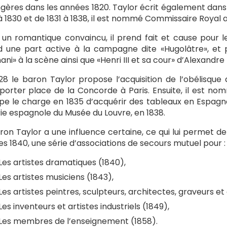
gères dans les années 1820. Taylor écrit également dans l
à 1830 et de 1831 à 1838, il est nommé Commissaire Royal 
 un romantique convaincu, il prend fait et cause pour l
 une part active à la campagne dite «Hugolâtre», et 
ani» à la scène ainsi que «Henri III et sa cour» d’Alexandr
28 le baron Taylor propose l’acquisition de l’obélisque d
porter place de la Concorde à Paris. Ensuite, il est n
ppe le charge en 1835 d’acquérir des tableaux en Espagne
ie espagnole du Musée du Louvre, en 1838.
ron Taylor a une influence certaine, ce qui lui permet de
s 1840, une série d’associations de secours mutuel pour :
Les artistes dramatiques (1840),
Les artistes musiciens (1843),
Les artistes peintres, sculpteurs, architectes, graveurs et
Les inventeurs et artistes industriels (1849),
Les membres de l’enseignement (1858).