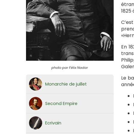
étran
1825 
C’est
prend
«Hern
En 18
trans
Phili
Galer
photo par Félix Nadar
Le ba
Monarchie de juillet
année
Second Empire
Ecrivain