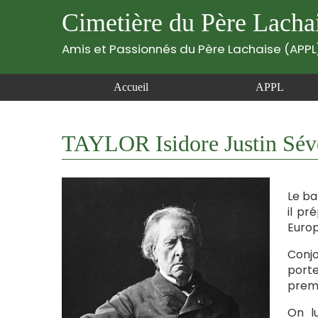
Cimetière du Père Lacha
Amis et Passionnés du Père Lachaise (APPL
Accueil
APPL
TAYLOR Isidore Justin Sév
Le ba
il pr
Europ
Conjo
porte
premi
On l