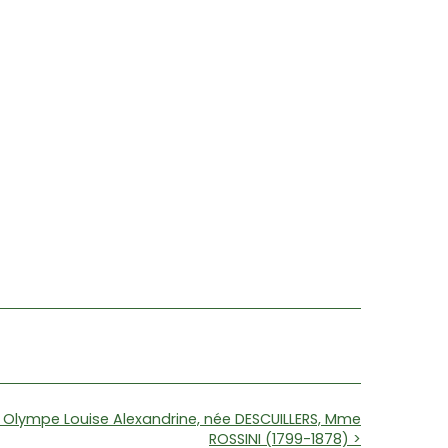
R Olympe Louise Alexandrine, née DESCUILLERS, Mme
ROSSINI (1799-1878) >