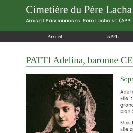
Cimetière du Père Lacha
Amis et Passionnés du Père Lachaise (APPL
Accueil
APPL
PATTI Adelina, baronne 
Sopr
Adeli
Elle 
grand
bien 
Mais 
Elle 