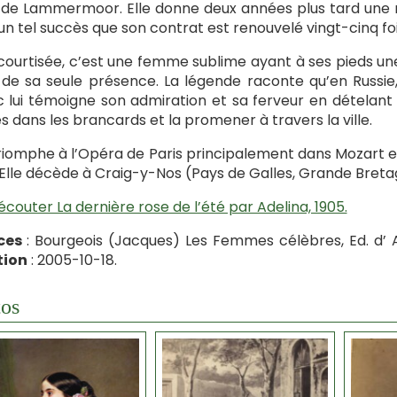
 de Lammermoor. Elle donne deux années plus tard une
 un tel succès que son contrat est renouvelé vingt-cinq foi
courtisée, c’est une femme sublime ayant à ses pieds une f
e de sa seule présence. La légende raconte qu’en Russi
c lui témoigne son admiration et sa ferveur en dételant
s dans les brancards et la promener à travers la ville.
triomphe à l’Opéra de Paris principalement dans Mozart et 
 Elle décède à Craig-y-Nos (Pays de Galles, Grande Bretag
écouter La dernière rose de l’été par Adelina, 1905.
ces
: Bourgeois (Jacques) Les Femmes célèbres, Ed. d’ Ar
tion
: 2005-10-18.
os