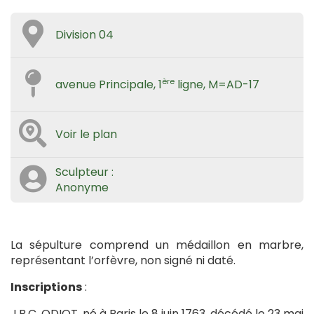
Division 04
ère
avenue Principale, 1
ligne, M=AD-17
Voir le plan
Sculpteur :
Anonyme
La sépulture comprend un médaillon en marbre,
représentant l’orfèvre, non signé ni daté.
Inscriptions
:
J.B.C. ODIOT, né à Paris le 8 juin 1763, décédé le 23 mai