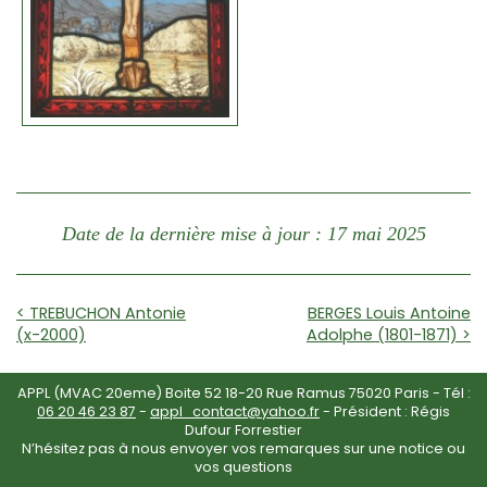
Date de la dernière mise à jour : 17 mai 2025
< TREBUCHON Antonie
BERGES Louis Antoine
(x-2000)
Adolphe (1801-1871) >
APPL (MVAC 20eme) Boite 52 18-20 Rue Ramus 75020 Paris - Tél :
06 20 46 23 87
-
appl_contact@yahoo.fr
- Président : Régis
Dufour Forrestier
N’hésitez pas à nous envoyer vos remarques sur une notice ou
vos questions