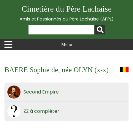
Cimetière du Père Lachaise
Amis et Passionnés du Père Lachaise (APPL)
Menu
BAERE Sophie de, née OLYN (x-x)
Second Empire
ZZ à compléter