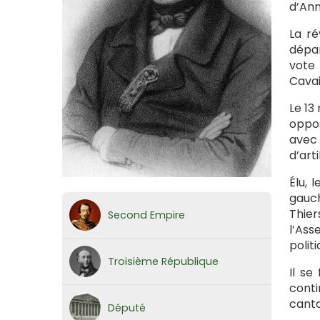
d’Ann
La ré
dépar
vote
Cavai
Le 13
oppos
avec 
d’arti
Élu, 
gauch
Thie
Second Empire
l’Ass
politi
Troisième République
Il se
conti
canto
Député