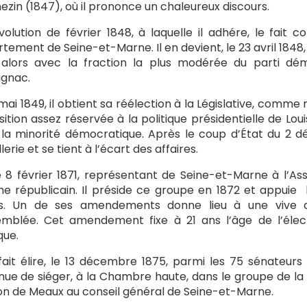
ezin (1847), où il prononce un chaleureux discours.
volution de février 1848, à laquelle il adhére, le fait
tement de Seine-et-Marne. Il en devient, le 23 avril 1848,
 alors avec la fraction la plus modérée du parti dé
gnac.
 mai 1849, il obtient sa réélection à la Législative, comme
ition assez réservée à la politique présidentielle de Lou
la minorité démocratique. Après le coup d’État du 2 dé
llerie et se tient à l’écart des affaires.
le 8 février 1871, représentant de Seine-et-Marne à l’Ass
e républicain. Il préside ce groupe en 1872 et appuie l
rs. Un de ses amendements donne lieu à une vive d
emblée. Cet amendement fixe à 21 ans l’âge de l’élec
que.
 fait élire, le 13 décembre 1875, parmi les 75 sénateurs
nue de siéger, à la Chambre haute, dans le groupe de la 
n de Meaux au conseil général de Seine-et-Marne.