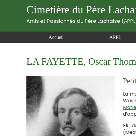
Cimetière du Père Lacha
Amis et Passionnés du Père Lachaise (APPL
Accueil
APPL
LA FAYETTE, Oscar Thomas
Peti
La ma
Washi
Motie
d’app
Élu d
(Meau