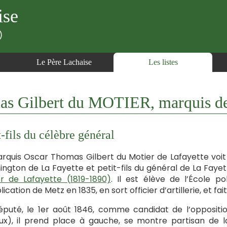
ise
)
Le Père Lachaise
Les listes
 Gilbert du MOTIER, marquis de
t-fils du célèbre général
rquis Oscar Thomas Gilbert du Motier de Lafayette voit le
ngton de La Fayette et petit-fils du général de La Fayett
r de Lafayette (1819-1890)
. Il est élève de l’École po
lication de Metz en 1835, en sort officier d’artillerie, et 
éputé, le 1er août 1846, comme candidat de l’oppositi
x), il prend place à gauche, se montre partisan de l