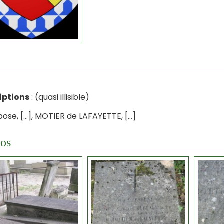
iptions
: (quasi illisible)
epose, […], MOTIER de LAFAYETTE, […]
os