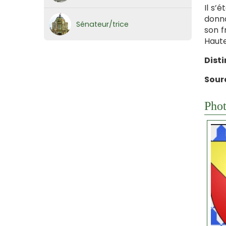
Il s’
donna
Sénateur/trice
son f
Haute
Disti
Sourc
Phot