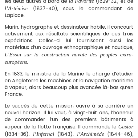
les deux autres à bord de
(1829-32) et de
la Favorite
(1837-40), sous le commandant de
l’Artémise
Laplace.
Marin, hydrographe et dessinateur habile, il concourt
activement aux résultats scientifiques de ces trois
expéditions. Celles-ci lui fournissent aussi les
matériaux d’un ouvrage ethnographique et nautique,
L’Essai sur la construction navale des peuples extra-
.
européens
En 1833, le ministre de la Marine le charge d’étudier
en Angleterre les machines et la navigation maritime
à vapeur, alors beaucoup plus avancée là-bas qu’en
France.
Le succès de cette mission ouvre à sa carrière un
nouvel horizon. Il lui vaut, à vingt-huit ans, l’honneur
de commander l’un des premiers bâtiments à
vapeur de la flotte française. Il commande le
Castor
(1834-36),
(1843),
(1844-46),
l’Infernal
l’Archimède