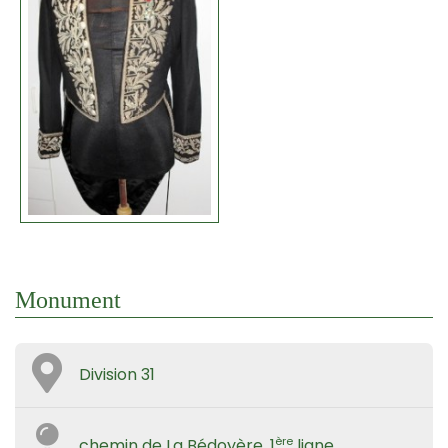
Monument
Division 31
ère
chemin de La Bédoyère, 1
ligne