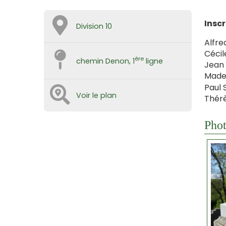
Inscr
Division 10
Alfred
Cécil
ère
chemin Denon, 1
ligne
Jean 
Madel
Paul 
Voir le plan
Thérè
Phot