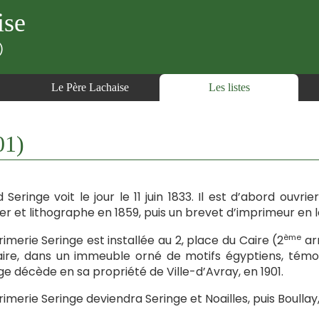
ise
)
Le Père Lachaise
Les listes
01)
d Seringe voit le jour le 11 juin 1833. Il est d’abord ouvri
er et lithographe en 1859, puis un brevet d’imprimeur en
ème
rimerie Seringe est installée au 2, place du Caire (2
ar
ire, dans un immeuble orné de motifs égyptiens, témoi
ge décède en sa propriété de Ville-d’Avray, en 1901.
rimerie Seringe deviendra Seringe et Noailles, puis Boullay