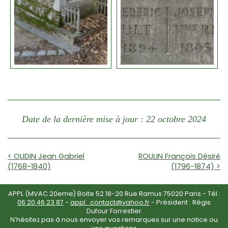
Date de la dernière mise à jour : 22 octobre 2024
< OUDIN Jean Gabriel
ROULIN François Désiré
(1768-1840)
(1796-1874) >
APPL (MVAC 20eme) Boite 52 18-20 Rue Ramus 75020 Paris - Tél :
06 20 46 23 87
-
appl_contact@yahoo.fr
- Président : Régis
Dufour Forrestier
N’hésitez pas à nous envoyer vos remarques sur une notice ou