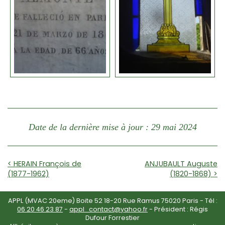
Date de la dernière mise à jour : 29 mai 2024
< HERAIN François de
ANJUBAULT Auguste
(1877-1962)
(1820-1868) >
APPL (MVAC 20eme) Boite 52 18-20 Rue Ramus 75020 Paris - Tél :
06 20 46 23 87
-
appl_contact@yahoo.fr
- Président : Régis
Dufour Forrestier