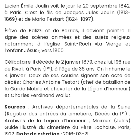
Lucien Émile Joulin voit le jour le 20 septembre 1842,
à Paris. C’est le fils de Jacques Jules Joulin (1813-
1869) et de Maria Testart (1824-1897).
Élève de Palizzi et de Barrias, il devient peintre. Il
signe des scènes animées et des sujets religieux
notamment à l’église Saint-Roch «La Vierge et
l’enfant Jésus», vers 1860.
Célibataire, il décède le 2 janvier 1879, chez lui, 196 rue
er
de Rivoli, à Paris (1
), à l’âge de 36 ans. On l’inhume le
4 janvier. Deux de ses cousins signent son acte de
décès : Charles Antoine Testart (chef de bataillon de
la Garde Mobile et chevalier de la Légion d’honneur)
et Charles Ferdinand Wallut.
Sources
: Archives départementales de la Seine
er
(Registre des entrées du cimetière, Décès du 1
) ;
Archives de la Légion d’honneur ; Moiroux (Jules)
Guide illustré du cimetière du Père Lachaise, Paris,
1922.
Date de création :
2016-03-21.