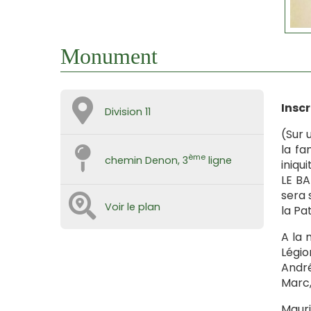
Monument
Inscr
Division 11
(Sur 
la fa
ème
chemin Denon, 3
ligne
iniqu
LE BA
sera 
Voir le plan
la Pat
A la 
Légio
André
Marc,
Mauri