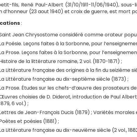
etit-fils, René Paul-Albert (31/10/1911-11/06/1940), sou
n d’honneur (23 aout 1940) et croix de guerre, est mort po
ications
:
Saint Jean Chrysostome considéré comme orateur populai
La Poésie. Leçons faites à la Sorbonne, pour l’enseignement
La Prose. Leçons faites à la Sorbonne, pour l’enseignement
Histoire de la littérature romaine, 2 vol. (1870-1871) ;
La Littérature française des origines à la fin du seizième siè
La Littérature française au dix-septième siècle (1873) ;
La Prose. Études sur les chefs-d’œuvre des prosateurs de 
Œuvres choisies de D. Diderot, introduction de Paul Albert, 
1879, 6 vol.) ;
Lettres de Jean-François Ducis (1879) ; Variétés morales et
Poètes et poésies (1881) ;
La Littérature française au dix-neuvième siècle (2 vol., 188