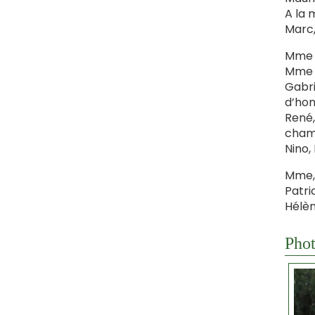
A la 
Marc,
Mme P
Mme P
Gabri
d’hon
René,
cham
Nino,
Mme, 
Patri
Hélèn
Phot