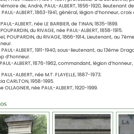
mémoire de, André, PAUL-ALBERT, 1856-1920, lieutenant de 
 PAUL-ALBERT, 1863-1941, général, légion d’honneur, croix 
AUL-ALBERT, née LE BARBIER, de TINAN, 1835-1899.
OUPARDIN, du RIVAGE, née PAUL-ALBERT, 1858-1915.
el, POUPARDIN, du RIVAGE, 1866-1914, Lieutenant, au 7è
neur.
 PAUL-ALBERT, 1911-1940, sous-lieutenant, au 13ème Drago
p d’honneur.
 PAUL-ALBERT, 1876-1962, commandant, légion d’honneur, 
PAUL-ALBERT, née M.T. FLAYELLE, 1887-1973.
cia CARLTON, 1958-1995.
e OLLAGNER, née PAUL-ALBERT, 1920-1999.
os