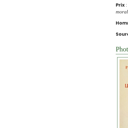
Prix
:
morale
Hom
Sour
Phot