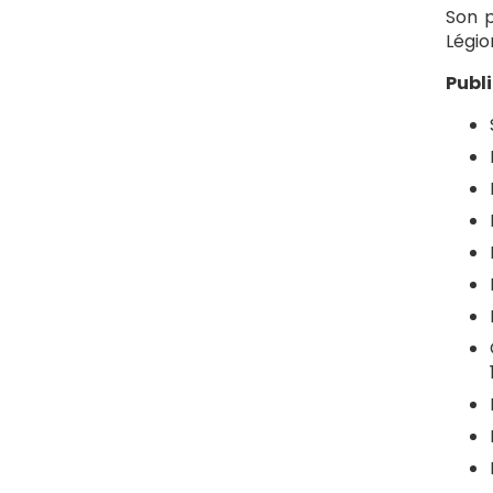
Son p
Légio
Publ