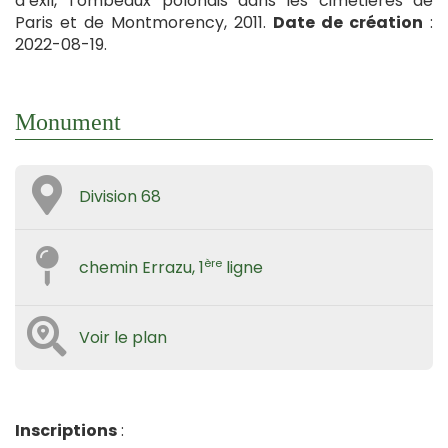
d’exil, Tombeaux polonais dans les cimetières de
Paris et de Montmorency, 2011.
Date de création
:
2022-08-19.
Monument
Division 68
ère
chemin Errazu, 1
ligne
Voir le plan
Inscriptions
: