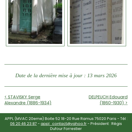
Date de la dernière mise à jour : 13 mars 2026
< STAVISKY Serge
DELPEUCH Edouard
Alexandre (1886-1934)
(1860-1930) >
APPL (MVAC 20eme) Boite 52 18-20 Rue Ramus 75020 Paris - Tél :
06 20 46 23 87
-
appl_contact@yahoo.fr
- Président : Régis
Dufour Forrestier