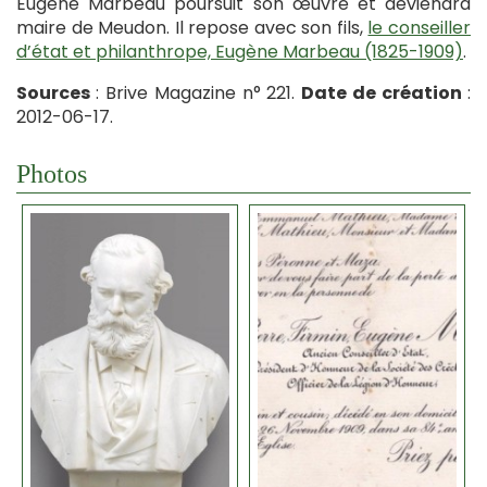
Eugène Marbeau poursuit son œuvre et deviendra
maire de Meudon. Il repose avec son fils,
le conseiller
d’état et philanthrope, Eugène Marbeau (1825-1909)
.
Sources
: Brive Magazine n° 221.
Date de création
:
2012-06-17.
Photos