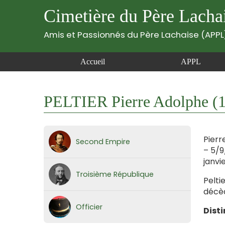
Cimetière du Père Lacha
Amis et Passionnés du Père Lachaise (APPL
Accueil
APPL
PELTIER Pierre Adolphe (
Pierr
Second Empire
– 5/9
janvi
Troisième République
Pelti
décèd
Officier
Disti