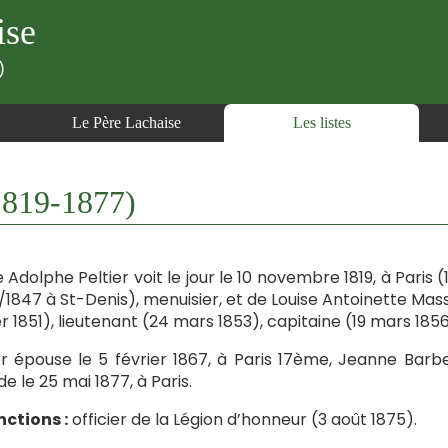
ise
)
Le Père Lachaise
Les listes
1819-1877)
e Adolphe Peltier voit le jour le 10 novembre 1819, à Paris (
/1847 à St-Denis), menuisier, et de Louise Antoinette Massu
er 1851), lieutenant (24 mars 1853), capitaine (19 mars 1856
er épouse le 5 février 1867, à Paris 17ème, Jeanne Barbe
e le 25 mai 1877, à Paris.
nctions :
officier de la Légion d’honneur (3 août 1875).