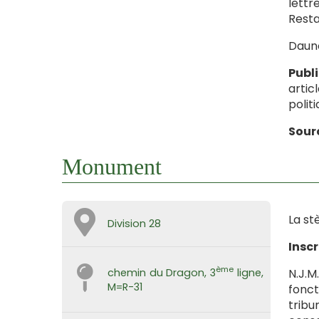
lettr
Resta
Dauno
Publ
artic
politi
Sour
Monument
La st
Division 28
Inscr
ème
N.J.M
chemin du Dragon, 3
ligne,
M=R-31
fonct
tribu