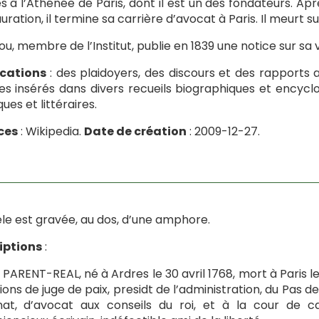
es à l’Athénée de Paris, dont il est un des fondateurs. Ap
uration, il termine sa carrière d’avocat à Paris. Il meurt su
u, membre de l’Institut, publie en 1839 une notice sur sa 
ications
: des plaidoyers, des discours et des rapports 
les insérés dans divers recueils biographiques et encycl
ques et littéraires.
ces
: Wikipedia.
Date de création
: 2009-12-27.
èle est gravée, au dos, d’une amphore.
iptions
:
. PARENT-REAL, né à Ardres le 30 avril 1768, mort à Paris l
ions de juge de paix, presidt de l’administration, du Pas 
nat, d’avocat aux conseils du roi, et à la cour de cas