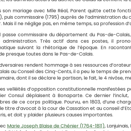
 son mariage avec Mlle Réal, Parent quitte cette fonctio
), puis commissaire (1795) auprès de l’administration du 
 Mais il ne néglige pas, en même temps, sa profession d’
 il passe commissaire du département du Pas-de-Calais,
e administration. Très actif dans ces postes, il pr
tique suivant la rhétorique de l’époque. En racontant 
de presque toutes dans le Pas-de-Calais.
dversaires rendent hommage à ses ressources d’orateur inf
lais au Conseil des Cinq-Cents, il a peu le temps de pre
umaire, dont il se déclare le partisan, le fait, le 4 nivôse,
les velléités d’opposition constitutionnelle manifestées
er Consul déplaisent à Bonaparte. Ce dernier l’inclut,
es de ce corps politique. Pourvu, en 1803, d’une charge
 le titre d’avocat à la cour de Cassation et au conseil d’Eta
ris, et doit y plaider plusieurs causes importantes.
vec
Marie Joseph Blaise de Chénier (1764-1811)
, Lanjuinais