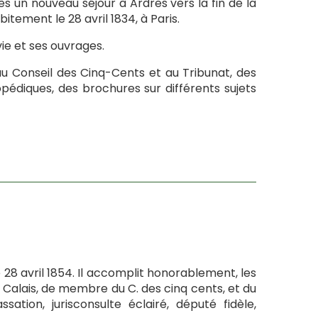
rès un nouveau séjour à Ardres vers la fin de la
bitement le 28 avril 1834, à Paris.
vie et ses ouvrages.
au Conseil des Cinq-Cents et au Tribunat, des
opédiques, des brochures sur différents sujets
e 28 avril 1854. Il accomplit honorablement, les
de Calais, de membre du C. des cinq cents, et du
sation, jurisconsulte éclairé, député fidèle,