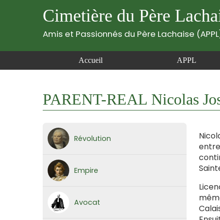
Cimetière du Père Lacha
Amis et Passionnés du Père Lachaise (APPL
Accueil
APPL
PARENT-REAL Nicolas Jos
Nicol
Révolution
entre
conti
Saint
Empire
Licen
même 
Avocat
Calai
Ensui