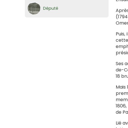
Député
Après
(1794
Omer.
Puis,
cett
empha
prési
Ses a
de-Ca
18 br
Mais 
premi
membr
1806,
de Pa
Lié a