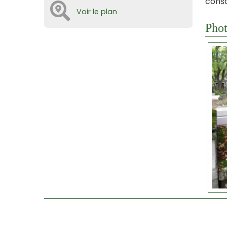
consc
Voir le plan
Phot