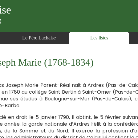
ise
)
Le Père Lachaise
Les listes
eph Marie (1768-1834)
as Joseph Marie Parent-Réal nait à Ardres (Pas-de-Calais), 
 en 1780 au collège Saint Bertin à Saint-Omer (Pas-de-Cal
nue ses études à Boulogne-sur-Mer (Pas-de-Calais), ch
e-Barbe.
cié en droit le 5 janvier 1790, il obtint, le 5 février suiv
année, la garde nationale d’Ardres l’élit à la conféd
s, de la Somme et du Nord. Il exerce la profession d’a
te, les administrateurs du district de Calais lui confient l