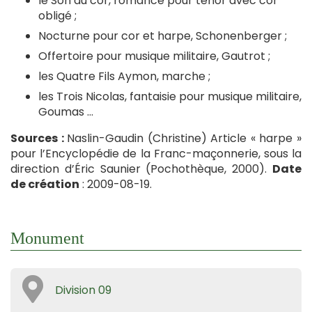
le Son du cor, romance pour ténor avec cor
obligé ;
Nocturne pour cor et harpe, Schonenberger ;
Offertoire pour musique militaire, Gautrot ;
les Quatre Fils Aymon, marche ;
les Trois Nicolas, fantaisie pour musique militaire,
Goumas …
Sources :
Naslin-Gaudin (Christine) Article « harpe »
pour l’Encyclopédie de la Franc-maçonnerie, sous la
direction d’Éric Saunier (Pochothèque, 2000).
Date
de création
: 2009-08-19.
Monument
Division 09