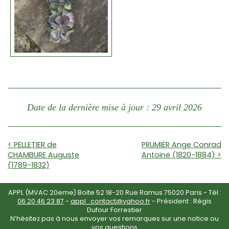
Date de la dernière mise à jour : 29 avril 2026
< PELLETIER de
PRUMIER Ange Conrad
CHAMBURE Auguste
Antoine (1820-1884) >
(1789-1832)
APPL (MVAC 20eme) Boite 52 18-20 Rue Ramus 75020 Paris - Tél :
06 20 46 23 87
-
appl_contact@yahoo.fr
- Président : Régis
Dufour Forrestier
N’hésitez pas à nous envoyer vos remarques sur une notice ou
vos questions