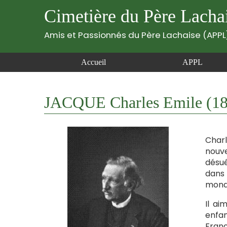
Cimetière du Père Lacha
Amis et Passionnés du Père Lachaise (APPL
Accueil
APPL
JACQUE Charles Emile (18
Charl
nouve
désué
dans 
mond
Il ai
enfan
Franç