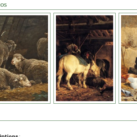
os
iptions
: