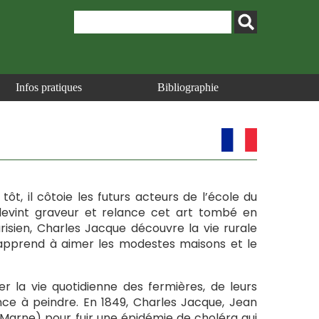
Infos pratiques
Bibliographie
 tôt, il côtoie les futurs acteurs de l’école du
l devint graveur et relance cet art tombé en
arisien, Charles Jacque découvre la vie rurale
 apprend à aimer les modestes maisons et le
r la vie quotidienne des fermières, de leurs
nce à peindre. En 1849, Charles Jacque, Jean
t-Marne) pour fuir une épidémie de choléra qui