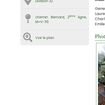
Division 32
Gene
Laure
ème
chemin Bernard, 2
ligne,
Charl
M=V-35
Emile
Phot
Voir le plan