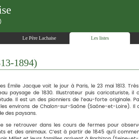
ise
)
Le Père Lachaise
Les listes
13-1894)
es Émile Jacque voit le jour à Paris, le 23 mai 1813. Très
au paysage de 1830. Illustrateur puis caricaturiste, i
tude. Il est un des pionniers de l’eau-forte originale. P
les environs de Chalon-sur-Saône (Saône-et-Loire). Il
e des paysans.
me se retrouver dans les cours de fermes pour observe
ts et des animaux. C’est à partir de 1845 qu’il comme
ois Millet et leurs familles arrivent à Barbizon (Seine-e