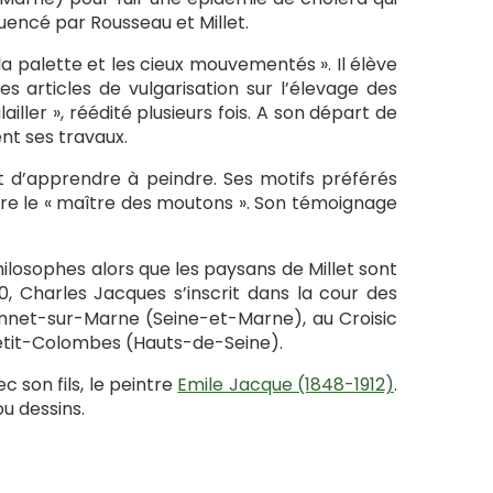
luencé par Rousseau et Millet.
 la palette et les cieux mouvementés ». Il élève
es articles de vulgarisation sur l’élevage des
lailler », réédité plusieurs fois. A son départ de
ent ses travaux.
t d’apprendre à peindre. Ses motifs préférés
meure le « maître des moutons ». Son témoignage
ilosophes alors que les paysans de Millet sont
0, Charles Jacques s’inscrit dans la cour des
à Annet-sur-Marne (Seine-et-Marne), au Croisic
Petit-Colombes (Hauts-de-Seine).
c son fils, le peintre
Emile Jacque (1848-1912)
.
ou dessins.