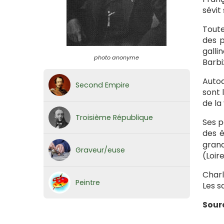
sévit
Toute
des p
galli
photo anonyme
Barbi
Autod
Second Empire
sont 
de la
Troisième République
Ses p
des ê
grand
Graveur/euse
(Loir
Charl
Peintre
Les s
Sour