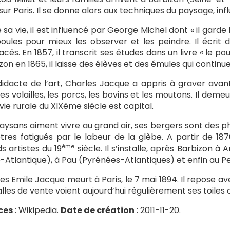
 sur Paris. Il se donne alors aux techniques du paysage, inf
 sa vie, il est influencé par George Michel dont « il garde
oules pour mieux les observer et les peindre. Il écrit d
nacés. En 1857, il transcrit ses études dans un livre « le pou
zon en 1865, il laisse des élèves et des émules qui continu
idacte de l’art, Charles Jacque a appris à graver avan
les volailles, les porcs, les bovins et les moutons. Il de
 vie rurale du XIXème siècle est capital.
aysans aiment vivre au grand air, ses bergers sont des ph
tres fatigués par le labeur de la glèbe. A partir de 187
ème
s artistes du 19
siècle. Il s’installe, après Barbizon 
e-Atlantique), à Pau (Pyrénées-Atlantiques) et enfin au 
es Emile Jacque meurt à Paris, le 7 mai 1894. Il repose ave
alles de vente voient aujourd’hui régulièrement ses toiles 
ces
: Wikipedia.
Date de création
: 2011-11-20.