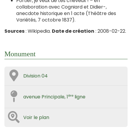
Portier, je veux de tes cheveux ! – en
collaboration avec Cogniard et Didier-,
anecdote historique en 1 acte (Théâtre des
Variétés, 7 octobre 1837).
Sources
: Wikipedia.
Date de création
: 2008-02-22.
Monument
Division 04
ère
avenue Principale, 1
ligne
Voir le plan