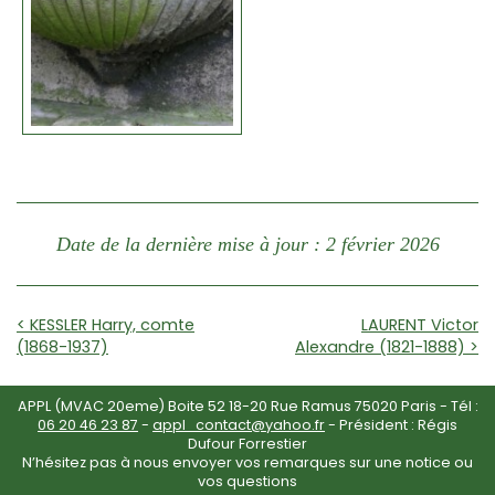
Date de la dernière mise à jour : 2 février 2026
< KESSLER Harry, comte
LAURENT Victor
(1868-1937)
Alexandre (1821-1888) >
APPL (MVAC 20eme) Boite 52 18-20 Rue Ramus 75020 Paris - Tél :
06 20 46 23 87
-
appl_contact@yahoo.fr
- Président : Régis
Dufour Forrestier
N’hésitez pas à nous envoyer vos remarques sur une notice ou
vos questions