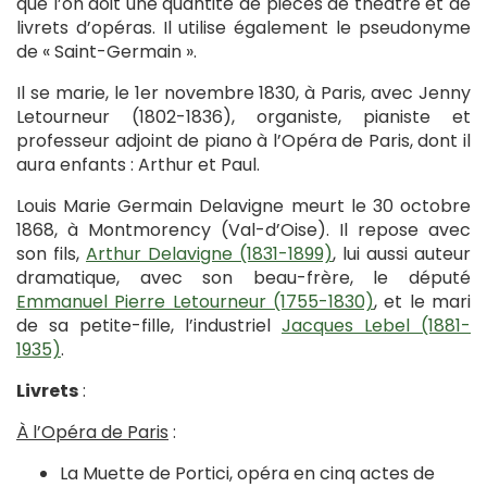
que l’on doit une quantité de pièces de théâtre et de
livrets d’opéras. Il utilise également le pseudonyme
de « Saint-Germain ».
Il se marie, le 1er novembre 1830, à Paris, avec Jenny
Letourneur (1802-1836), organiste, pianiste et
professeur adjoint de piano à l’Opéra de Paris, dont il
aura enfants : Arthur et Paul.
Louis Marie Germain Delavigne meurt le 30 octobre
1868, à Montmorency (Val-d’Oise). Il repose avec
son fils,
Arthur Delavigne (1831-1899)
, lui aussi auteur
dramatique, avec son beau-frère, le député
Emmanuel Pierre Letourneur (1755-1830)
, et le mari
de sa petite-fille, l’industriel
Jacques Lebel (1881-
1935)
.
Livrets
:
À l’Opéra de Paris
:
La Muette de Portici, opéra en cinq actes de