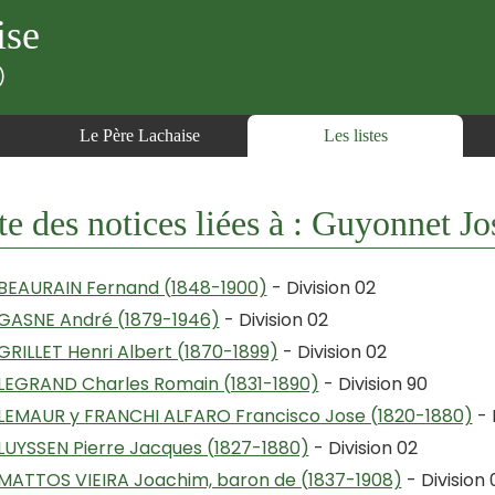
ise
)
Le Père Lachaise
Les listes
te des notices liées à : Guyonnet J
BEAURAIN Fernand (1848-1900)
- Division 02
GASNE André (1879-1946)
- Division 02
GRILLET Henri Albert (1870-1899)
- Division 02
LEGRAND Charles Romain (1831-1890)
- Division 90
LEMAUR y FRANCHI ALFARO Francisco Jose (1820-1880)
- 
LUYSSEN Pierre Jacques (1827-1880)
- Division 02
MATTOS VIEIRA Joachim, baron de (1837-1908)
- Division 