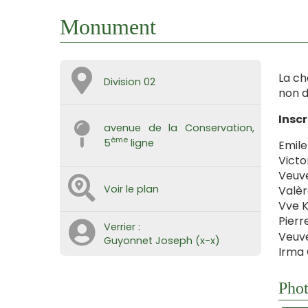
Monument
La ch
Division 02
non d
Insc
avenue de la Conservation,
ème
5
ligne
Emile
Victo
Veuve
Voir le plan
Valèr
Vve K
Pierr
Verrier :
Veuve
Guyonnet Joseph (x-x)
Irma 
Phot