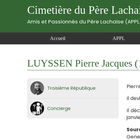
Cimetière du Père Lacha
Amis et Passionnés du Père Lachaise (APPL
Accueil
APPL
LUYSSEN Pierre Jacques (
Pierr
Troisième République
Il de
Concierge
Il déc
janvie
Sour
Gene