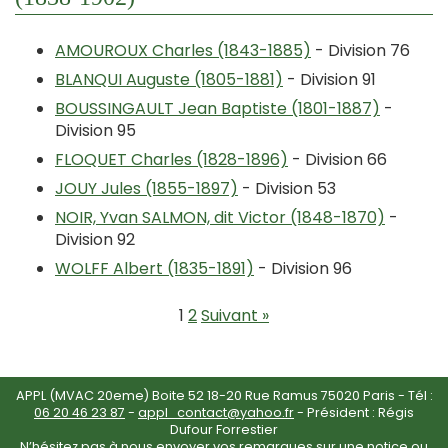
AMOUROUX Charles (1843-1885)
- Division 76
BLANQUI Auguste (1805-1881)
- Division 91
BOUSSINGAULT Jean Baptiste (1801-1887)
-
Division 95
FLOQUET Charles (1828-1896)
- Division 66
JOUY Jules (1855-1897)
- Division 53
NOIR, Yvan SALMON, dit Victor (1848-1870)
-
Division 92
WOLFF Albert (1835-1891)
- Division 96
1
2
Suivant »
APPL (MVAC 20eme) Boite 52 18-20 Rue Ramus 75020 Paris - Tél :
06 20 46 23 87
-
appl_contact@yahoo.fr
- Président : Régis
Dufour Forrestier
N’hésitez pas à nous envoyer vos remarques sur une notice ou