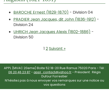
BAROCHE Ernest (1829-1870)
- Division 04
PRADIER Jean Jacques, dit John (1836-1912)
-
Division 24
UHRICH Jean Jacques Alexis (1802-1886)
-
Division 50
1
2
Suivant »
APPL (MVAC 20eme) Boite 52 18-20 Rue Ramus 75020 Paris - Tél :
06 20 46 23 87
-
appl_contact@yahoo.fr
- Président : Régis
Dufour Forrestier
N’hésitez pas à nous envoyer vos remarques sur une notice ou
vos questions