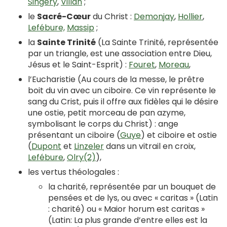
Singery
,
Villan
;
le
Sacré-Cœur
du Christ :
Demonjay
,
Hollier
,
Lefébure,
Massip
;
la
Sainte Trinité
(La Sainte Trinité, représentée
par un triangle, est une association entre Dieu,
Jésus et le Saint-Esprit) :
Fouret
,
Moreau
,
l’Eucharistie (Au cours de la messe, le prêtre
boit du vin avec un ciboire. Ce vin représente le
sang du Crist, puis il offre aux fidèles qui le désire
une ostie, petit morceau de pan azyme,
symbolisant le corps du Christ) : ange
présentant un ciboire (
Guye
) et ciboire et ostie
(
Dupont
et
Linzeler
dans un vitrail en croix,
Lefébure
,
Olry(2)
),
les vertus théologales :
la charité, représentée par un bouquet de
pensées et de lys, ou avec « caritas » (Latin
: charité) ou « Maior horum est caritas »
(Latin: La plus grande d’entre elles est la