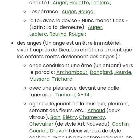
charité) :
Auger,
Houette
,
Leclerc
;
l’espérance :
Auger
,
Rougé
;
la foi, avec la devise « Nunc manet fides »
(Latin : La foi demeure) :
Auger,
Leclerc
,
Roulina
,
Rougé
;
des anges (Un ange est un être immatériel,
vivant auprès de Dieu. Les chrétiens croient que
les enfants morts deviennent des anges.) :
ange conduisant une âme (un enfant) vers
le paradis :
Archambaut
,
Danglard
,
Jourde
,
Mussard
,
Trichard
;
avec une pleureuse, devant une dalle
funéraire :
Trichard
,
X-94
;
agenouillé, jouant de la musique, pleurant,
semant des fleurs, etc. :
Arnaud
(deux
vitraux),
Bain
,
Blétry
,
Chameroy
,
Chevallier
(de style Art Nouveau),
Cochin
,
Courlet
,
Drevon
(deux vitraux, de style
gothique, avec un phylactère indiquant, en