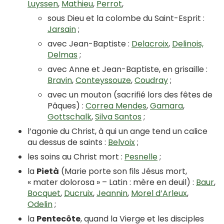
Luyssen
,
Mathieu
,
Perrot
,
sous Dieu et la colombe du Saint-Esprit :
Jarsain
;
avec Jean-Baptiste :
Delacroix
,
Delinois,
Delmas
;
avec Anne et Jean-Baptiste, en grisaille :
Bravin
,
Conteyssouze
,
Coudray
;
avec un mouton (sacrifié lors des fêtes de
Pâques) :
Correa Mendes
,
Gamara
,
Gottschalk
,
Silva Santos
;
l’agonie du Christ, à qui un ange tend un calice
au dessus de saints :
Belvoix
;
les soins au Christ mort :
Pesnelle
;
la
Pietà
(Marie porte son fils Jésus mort,
« mater dolorosa » – Latin : mère en deuil) :
Baur
,
Bocquet
,
Ducruix
,
Jeannin
,
Morel d’Arleux
,
Odelin
;
la
Pentecôte
, quand la Vierge et les disciples