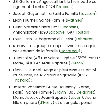
J.E. Guillemin : Ange soufflant la trompette du
jugement dernier (1924
Breissan)
;
Joseph Guyonnet : la Sainte Famille (
Luyssen)
;
Léon Tournel : Sainte Famille (
Mathieu
) ;
Henri Mathieu : Pietà (1890
Jeannin)
,
Annonciation (1890
Labbaye
, 1897
Toutain
) ;
Louis Ottin : le baptême du Christ (
Labouret
) ;
R. Proye : un groupe d’anges avec les visages
des enfants de la famille (
Hanoteau)
;
ème
J. Rouvière (45 rue Sainte Eugénie, 15
, Paris) :
Marie, Jésus et Jean-Baptiste (
Breton
) ;
Léon D. Tournel : Ange et pleureuse et L’envol
d’une âme, deux vitraux en grisaille (1896
Trichard
) ;
Joseph Vantillard (4 rue Daubigny, 17ème,
Paris) : Sainte Famille (
Bravin
, 1883
Delacroix
),
Marie, Jésus et Jean-Baptiste (
Lacan)
, Jeune
fille en prière (
d’Heilly
) et un angelot pensif