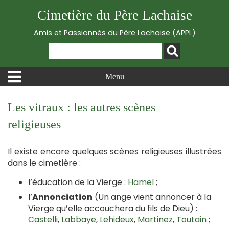
Cimetière du Père Lachaise
Amis et Passionnés du Père Lachaise (APPL)
Menu
Les vitraux : les autres scènes
religieuses
Il existe encore quelques scènes religieuses illustrées
dans le cimetière :
l’éducation de la Vierge :
Hamel
;
l’
Annonciation
(Un ange vient annoncer à la
Vierge qu’elle accouchera du fils de Dieu) :
Castelli
,
Labbaye
,
Lehideux
,
Martinez
,
Toutain
;