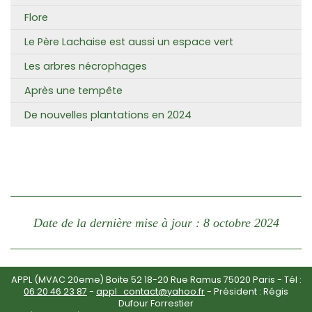
Flore
Le Père Lachaise est aussi un espace vert
Les arbres nécrophages
Après une tempête
De nouvelles plantations en 2024
Date de la dernière mise à jour : 8 octobre 2024
APPL (MVAC 20eme) Boite 52 18-20 Rue Ramus 75020 Paris - Tél :
06 20 46 23 87
-
appl_contact@yahoo.fr
- Président : Régis
Dufour Forrestier