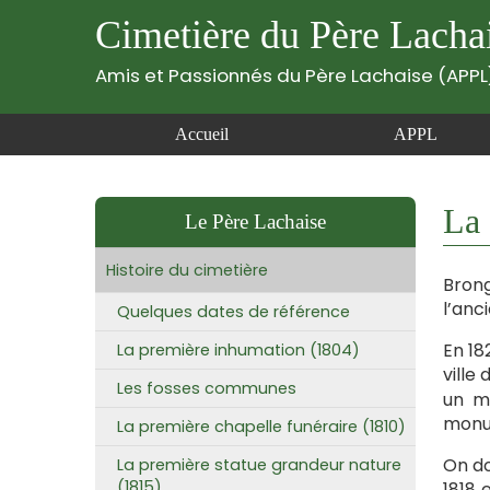
Cimetière du Père Lacha
Amis et Passionnés du Père Lachaise (APPL
Accueil
APPL
La 
Le Père Lachaise
Histoire du cimetière
Brong
l’anc
Quelques dates de référence
En 18
La première inhumation (1804)
ville
Les fosses communes
un m
monum
La première chapelle funéraire (1810)
On do
La première statue grandeur nature
(1815)
1818 