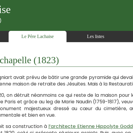
ise
)
Le Père Lachaise
Les listes
chapelle (1823)
niart avait prévu de bâtir une grande pyramide qui devait 
ienne maison de retraite des Jésuites. Mais à la Restaurat
20, on détruit néanmoins ce qui reste de la maison pour l
 de Paris et grâce au leg de Marie Naudin (1759-1817), veu
onument majestueux dressé au cœur du cimetière, a
entale et bien en vue.
it sa construction à
l’architecte Etienne Hippolyte God
et 1820, celui ci présente plusieurs projets. Puis, avec e