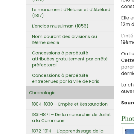
const
Le monument d’Héloïse et d’Abélard
(1817)
Elle 
12m d
L’enclos musulman (1856)
L’int
Nom courant des divisions au
19ème
19ème siècle
Concessions à perpétuité
On l’
attribuées gratuitement par arrêté
Cette
préfectoral
paroi
derni
Concessions à perpétuité
entretenues par la ville de Paris
La ch
ouver
Chronologie
Sour
1804-1830 – Empire et Restauration
1831-1871 – De la monarchie de Juillet
Phot
à la Commune
1872-1914 – L’apprentissage de la