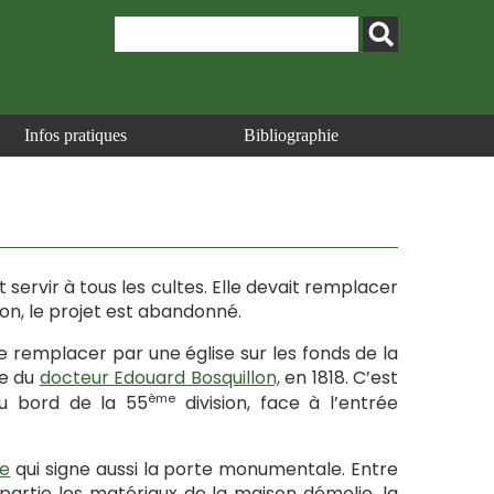
Infos pratiques
Bibliographie
servir à tous les cultes. Elle devait remplacer
ion, le projet est abandonné.
e remplacer par une église sur les fonds de la
ve du
docteur Edouard Bosquillon,
en 1818. C’est
ème
u bord de la 55
division, face à l’entrée
de
qui signe aussi la porte monumentale. Entre
n partie les matériaux de la maison démolie, la