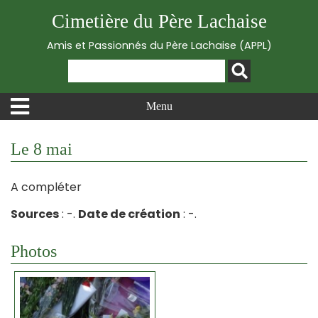
Cimetière du Père Lachaise
Amis et Passionnés du Père Lachaise (APPL)
Menu
Le 8 mai
A compléter
Sources
: -.
Date de création
: -.
Photos