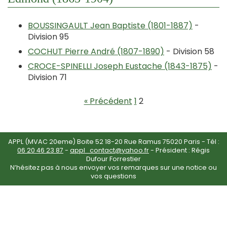
BOUSSINGAULT Jean Baptiste (1801-1887)
-
Division 95
COCHUT Pierre André (1807-1890)
- Division 58
CROCE-SPINELLI Joseph Eustache (1843-1875)
-
Division 71
« Précédent
1
2
APPL (MVAC 20eme) Boite 52 18-20 Rue Ramus 75020 Paris - Tél :
06 20 46 23 87
-
appl_contact@yahoo.fr
- Président : Régis
Dufour Forrestier
N’hésitez pas à nous envoyer vos remarques sur une notice ou
vos questions