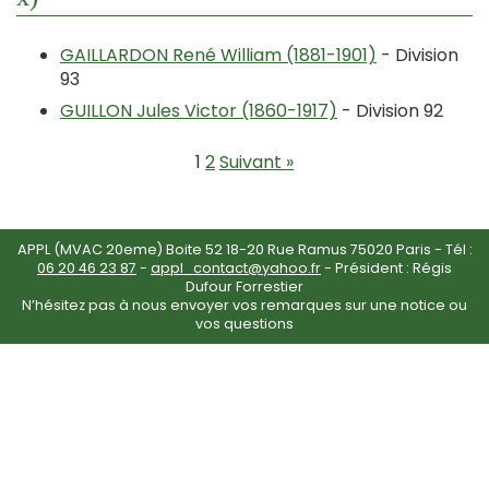
GAILLARDON René William (1881-1901)
- Division
93
GUILLON Jules Victor (1860-1917)
- Division 92
1
2
Suivant »
APPL (MVAC 20eme) Boite 52 18-20 Rue Ramus 75020 Paris - Tél :
06 20 46 23 87
-
appl_contact@yahoo.fr
- Président : Régis
Dufour Forrestier
N’hésitez pas à nous envoyer vos remarques sur une notice ou
vos questions