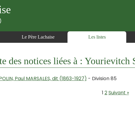
ise
)
Le Père Lachaise
Les listes
te des notices liées à : Yourievitc
POLIN, Paul MARSALES, dit (1863-1927)
- Division 85
1
2
Suivant »