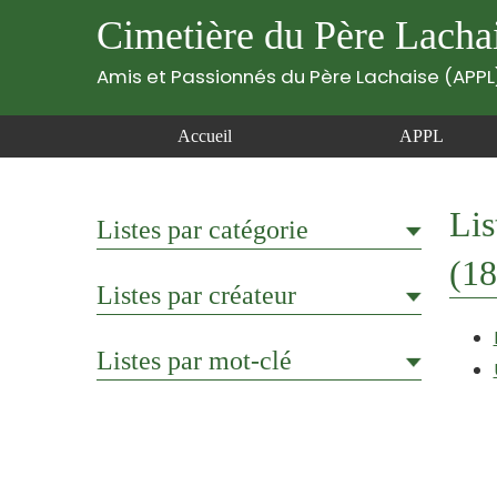
Cimetière du Père Lacha
Amis et Passionnés du Père Lachaise (APPL
Accueil
APPL
Lis
Listes par catégorie
(18
Listes par créateur
Listes par mot-clé