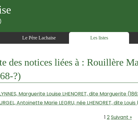
ise
)
Le Père Lachaise
Les listes
te des notices liées à : Rouillère 
68-?)
LYNNES, Marguerite Louise LHENORET, dite Marguerite (1862
URGEL, Antoinette Marie LEGRU, née LHENORET, dite Louis 
1
2
Suivant »